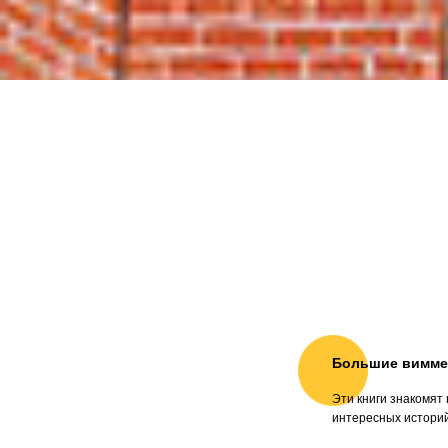
Большие вимме
Эти книги знакомят
интересных историй