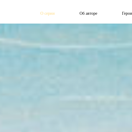
О серии
Об авторе
Герои