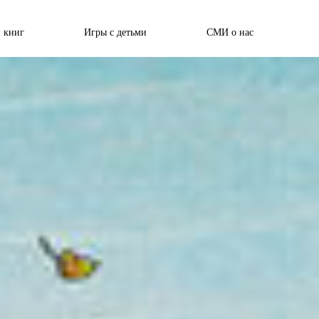
 книг
Игры с детьми
СМИ о нас